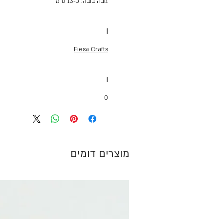
גובה בובה: כ-13 ס"מ
I
Fiesa Crafts
I
0
מוצרים דומים