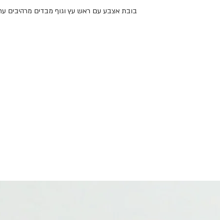
בובת אצבע עם ראש עץ וגוף מבדים מרהיבים עתי

זאת בובות אצבע. לפיתוח כישורי דיבור ושפה ולע
