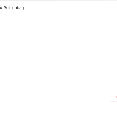
תצוגה מהירה
Buttonbag ערכת סריגה לילדים מבצע אריזות פגומות