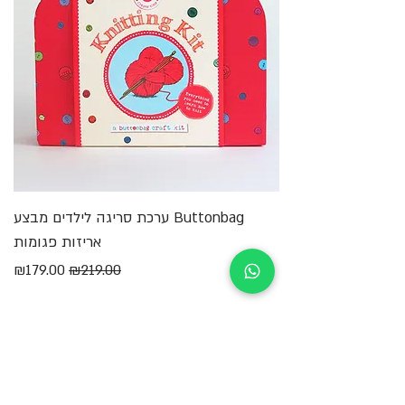
Buttonbag ערכת סריגה לילדים מבצע
מ
אריזות פגומות
מחיר רגיל
מחיר מבצע
₪179.00
₪219.00
הוספה לסל