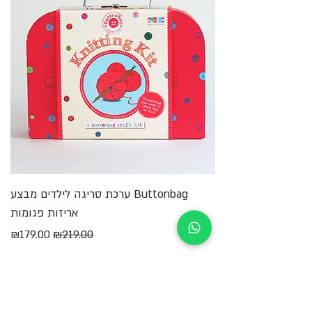
Buttonbag ערכת סריגה לילדים מבצע
מ
אריזות פגומות
מחיר רגיל
מחיר מבצע
₪179.00
₪219.00
הוספה לסל