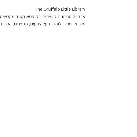
The Gruffalo Little Library
ארבעה ספרונים קשיחים בקופסא קטנה מקסימה. עם
ואקסל שפלר לומדים על צבעים, מספרים, הפכים ו
הופקו אוצרות תרבות לילדים, מאליסה בארץ הפלאו
ספרים תלת מימדיים, ספרי תינוקות וספרי פעילות א