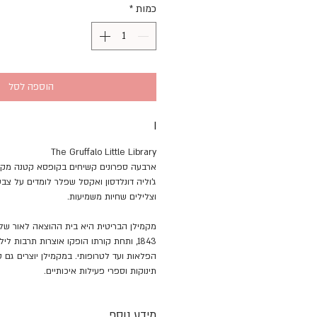
כמות
*
הוספה לסל
I
The Gruffalo Little Library
ארבעה ספרונים קשיחים בקופסא קטנה מקס
ג'וליה דונלדסון ואקסל שפלר לומדים על צב
וצלילים שחיות משמיעות.
מקמילן הבריטית היא בית ההוצאה לאור של ג
1843, ותחת קורתו הופקו אוצרות תרבות ל
הפלאות ועד לטרופותי. במקמילן יוצרים גם 
תינוקות וספרי פעילות איכותיים.
מידע נוסף