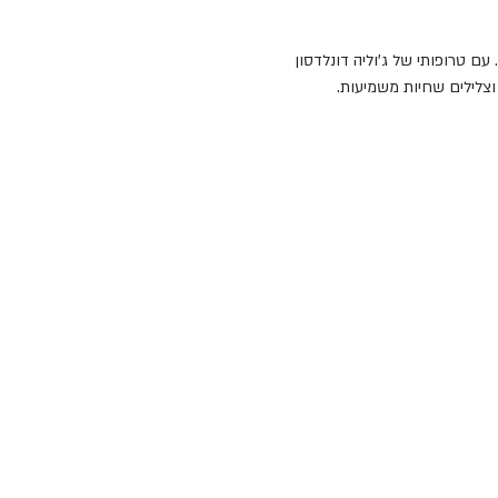
 טרופותי של ג'וליה דונלדסון
צלילים שחיות משמיעות.
מקמילן הבריטית היא בית ההוצאה לאור של גדולי היוצרים מאז שנת 1843, ותחת קורתו
ת ועד לטרופותי. במקמילן יוצרים גם
יכותיים.