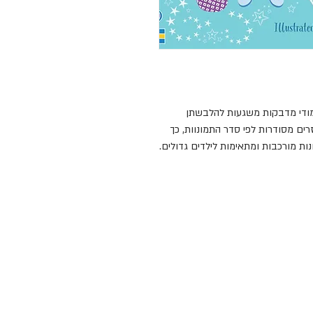
24 עמודי תמונות דמויות שילדים אוהבים ו- 10 עמודי מדבקות משגעות להלבשתן 
ולעיצוב התמונה. 250 מדבקות התלבושות והאביזרים מסודרות לפי סדר התמונוות, כך 
שקל לראות לאיזו תמונה הן שייכות. הן יוצרות תמונות מורכבות ומתאימות לילדים גדולים. 
ספר פעילות יפייפה של אוסבורן הוא הזדמנות להעניק לילדים שלנו לא רק חויה מהנה 
ומלמדת, אלא גם חשיפה לאיכות ולעיצוב מהטובים בעולם. אוסבורן יוצרים ספרי פעילות 
מרתקים, צבעוניים ומאויירים בהומור ובתשומת לב לפרטים. הספרים מאויירים על ידי 
ים לילדים חויה שיאהבו ויזכרו.