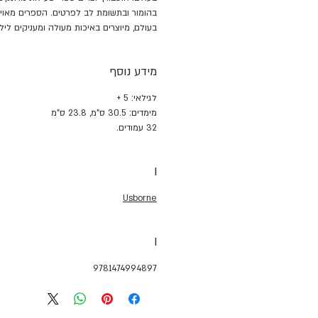
בהומור ובתשומת לב לפרטים. הספרים מאוייר
בעולם, מיוצרים באיכות מעולה ומעניקים לילד
מידע נוסף
לגילאי: 5 +
מימדים: 30.5 ס"מ, 23.8 ס"מ
32 עמודים.
I
Usborne
I
9781474994897