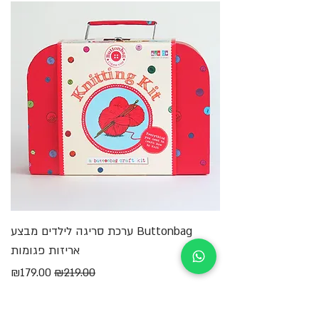
Buttonbag ערכת סריגה לילדים מבצע
מ
אריזות פגומות
מחיר רגיל
מחיר מבצע
₪179.00
₪219.00