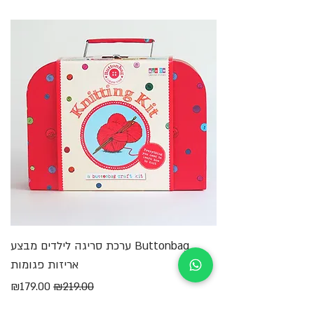
Buttonbag ערכת סריגה לילדים מבצע
מ
אריזות פגומות
מחיר רגיל
מחיר מבצע
₪179.00
₪219.00