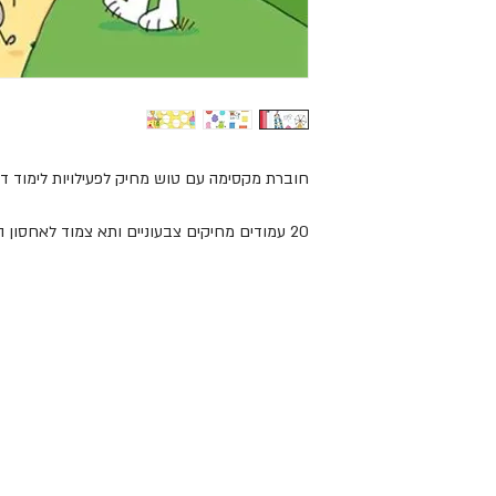
חוברת מקסימה עם טוש מחיק לפעילויות לימוד דר

20 עמודים מחיקים צבעוניים ותא צמוד לאחסון הטוש. החוברת בשפה האנגלית. 

טובי האמנים בעולם, מיוצרים באיכות מעולה ומעניק