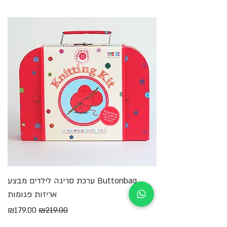
מחשבה עיצובית או דידקטית מקורית.
Buttonbag ערכת סריגה לילדים מבצע
מ
אריזות פגומות
מחיר רגיל
מחיר מבצע
₪179.00
₪219.00