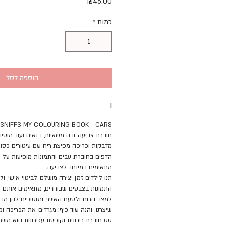
מחיר
₪46.00
כמות
*
הוספה לסל
I
 SNIFFS MY COLOURING BOOK - CARS
חוברת צביעה ובה משאיות, בנאים ועוד מוטיב
מדבקות וכריכה מפיצת ריח עם עיטורים כסו
הדפים בחוברת עבים והתמונות מופיעות על
מתאימים במיוחד לצביעה.
תנו לילדים זמן יצירה מושלם לביטוי אישי, ול
התמונות בצבעים שבוחרים, מתאימים אותם ל
למצב הרוח ולטעם האישי, ומוסיפים להן מ
שיצרנו. והנה עוד כיף: מגרדים את הכריכה ו
סט חוברת ריחנית וקופסת עפרונות הוא מושל