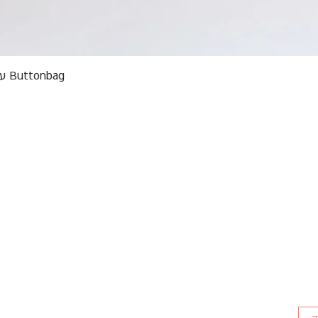
תצוגה מהירה
Buttonbag ערכת סריגה לילדים מבצע אריזות פגומות