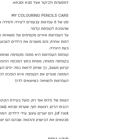
למסעדות ולביקור אצל סבא וסבתא.
MY COLOURING PENCILS CARS
סט של 6 עפרונות צבעוניים ליצירה ולמי
שהופכת לקופסת קלמר.
על העפרונות איורים מקסימים של משאיות ובנ
דמות אחרת, והם מושכים את הילדים לצבוע 
בעת היצירה.
קופסת העפרונות היא מתנה מקסימה ושימושי
בקופסה פתוחה, מונחת בתוך המכסה ההפוך 
קרטון מעוצב, כך שניתן לראות כמה יפים הע
המתנה סוגרים את הקופסה והיא הופכת לק
העפרונות ולנשיאה כשיוצאים לדרך.
הצוות של פלוס אנד רוק פועל בעיירת הקיט 
of rock), הם יוצרים עיצוב עילי לילדים.
מבטאים את הכישרון וההנאה שבהם הם יוצר