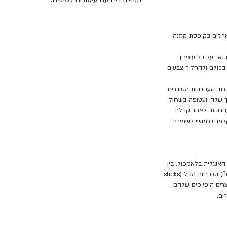
הדפים בחוברת עבים והתמונות מופיעות על צד 
לצביעה.
תנו לילדים זמן יצירה מושלם לביטוי אישי, ולריכו
דה ארוזים בקופסת מתנה
שבוחרים, מתאימים אותם לתמונה, לצבעים האחרי
אי, על כל עיפרון
ומוסיפים להן מדבקות להעשרת התמונות שיצרנו. ו
בכולם ולהחליף צבעים
ומריחים ריח אבטיח.
סט חוברת ריחנית וקופסת עפרונות הוא מושלם לנ
ת. העפרונות מסודרים
למסעדות ולביקור אצל סבא וסבתא.
שלה, ועטופה בשרוול
פרונות. לאחר קבלת
MY COLOURING PENCILS CARS
למר שימושי לשמירת
סט של 6 עפרונות צבעוניים ליצירה ולמידה 
קלמר.
על העפרונות איורים מקסימים של משאיות ובנאי, 
האנגלית בלאקפול. בין
מושכים את הילדים לצבוע בכולם ולהחליף צבעים 
רכבות הרים, רצועות חוף, שערות סבתא (floss) וסוכריות מקל (sticks
קופסת העפרונות היא מתנה מקסימה ושימושית. ה
 המוצרים היפייפים שלהם
מונחת בתוך המכסה ההפוך שלה, ועטופה בשרוול ק
ים.
כמה יפים העפרונות. לאחר קבלת המתנה סוגרים 
שימושי לשמירת העפרונות ולנשיאה כשיוצאים לדר