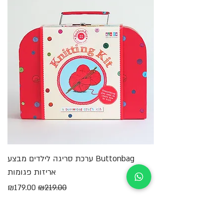
Buttonbag ערכת סריגה לילדים מבצע
מ
אריזות פגומות
מחיר רגיל
מחיר מבצע
₪179.00
₪219.00