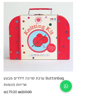
מבטאים את הכישרון וההנאה שבהם הם יוצרים.
Buttonbag ערכת סריגה לילדים מבצע
מ
אריזות פגומות
מחיר רגיל
מחיר מבצע
₪179.00
₪219.00