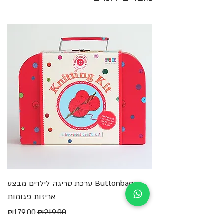
Buttonbag ערכת סריגה לילדים מבצע
מ
אריזות פגומות
מחיר רגיל
מחיר מבצע
₪179.00
₪219.00