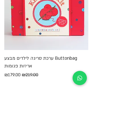
Buttonbag ערכת סריגה לילדים מבצע
מ
אריזות פגומות
מחיר רגיל
מחיר מבצע
₪179.00
₪219.00
הוספה לסל