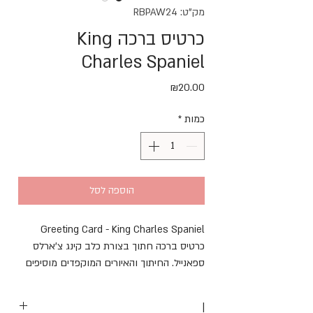
מק"ט: RBPAW24
כרטיס ברכה King
Charles Spaniel
מחיר
₪20.00
כמות
*
הוספה לסל
Greeting Card - King Charles Spaniel
כרטיס ברכה חתוך בצורת כלב קינג צ'ארלס
ספאנייל. החיתוך והאיורים המוקפדים מוסיפים
לו מראה ואישיות אופייניים, שמודגשים עוד יותר
על ידי חלקי בולטים ומבריקים. חיוכים והערכה
|