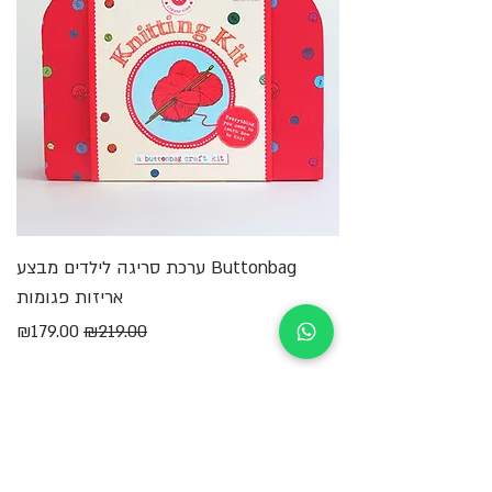
Buttonbag ערכת סריגה לילדים מבצע
מ
אריזות פגומות
מחיר רגיל
מחיר מבצע
₪179.00
₪219.00
הוספה לסל