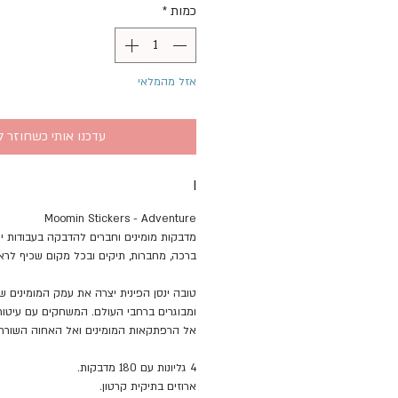
כמות
*
אזל מהמלאי
עדכנו אותי כשחוזר ל
I
Moomin Stickers - Adventure
מדבקות מומינים וחברים להדבקה בעבודות יצ
ברכה, מחברות, תיקים ובכל מקום שכיף לראו
טובה ינסן הפינית יצרה את עמק המומינים 
ומבוגרים ברחבי העולם. המשחקים עם עיטורי 
אל הרפתקאות המומינים ואל האחוה השורר
4 גליונות עם 180 מדבקות.
ארוזים בתיקית קרטון.