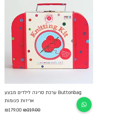
Buttonbag ערכת סריגה לילדים מבצע
מ
אריזות פגומות
מחיר רגיל
מחיר מבצע
₪179.00
₪219.00
הוספה לסל