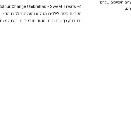
 המוצרים היפייפים שלהם
6+ Colour Change Umbrellas - Sweet Treats
ים.
מטריות קסם לילדים מגיל 6 ומעל
נרטבות, כך שחיוכים והנאה מובטחים. רוצו לגשם 
בדגם פינוקים מתוקים מופיעים איורי קאוואיי טרנד
קוטר המטריה הפתוחה: 80 ס"מ.
סרטון מטריות קסם לילדים גדולים
.
הצוות של פלוס אנד רוק פועל בעיירת הקיט האנגלי
לילדים. המוצרים היפייפים שלהם מבטאים את הכי