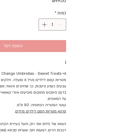
מחיר
₪99.00
כמות
*
הוספה לסל
I
6+ Colour Change Umbrellas - Sweet Treats
מטריות קסם לילדים מגיל 6
צבעים כשהן נרטבות, כך שחיוכים והנאה מוב
בדגם פינוקים מתוקים מופיעים איורי קאוואיי 
על המאפים.
קוטר המטריה הפתוחה: 80 ס"מ.
סרטון מטריות קסם לילדים גדולים
.
הצוות של פלוס אנד רוק פועל בעיירת הקיט 