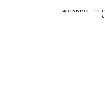
ה. חלקים מהציורים עליהן מחליפים צבעים כשהן
:)
יים של תווי הפנים על המאפים.
ת בלאקפול. בין רכבות הרים, רצועות
חוף, שערות סבתא (floss) וסוכריות מקל (sticks of rock), הם יוצרים עיצוב עילי
שרון וההנאה שבהם הם יוצרים.