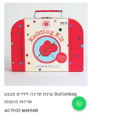
Buttonbag ערכת סריגה לילדים מבצע
מ
אריזות פגומות
מחיר רגיל
מחיר מבצע
₪179.00
₪219.00