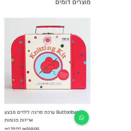
מוצרים דומים
Buttonbag ערכת סריגה לילדים מבצע
מ
אריזות פגומות
מחיר רגיל
מחיר מבצע
₪179.00
₪219.00