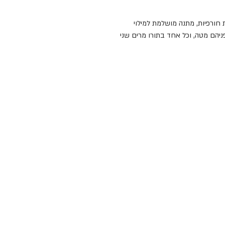
 חורפיות, מתנה מושלמת למילוי
הם מטה, וכל אחד בתורו מרים שני
 אם לא, הופך שוב את שני החלקים
ביותר?
.
חים, צעצוע ללא פלסטיק, אריזה
Orange Tree Toys פועלת מהאזור הכפרי הציורי קוסטוולד
עם מחוות לתרבות האנגלית.