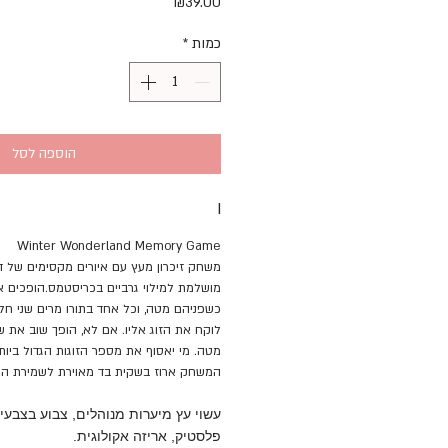
מחיר
₪39.00
כמות
*
הוספה לסל
I
Winter Wonderland Memory Game
משחק זיכרון מעץ עם איורים מקסימים של דמ
מושלמת למילוי גרביים בכריסטמס.הופכים
כשפניהם מטה, וכל אחד בתורו מרים שני חל
לוקח את הזוג אליו. אם לא, הופך שוב את 
מטה. מי יאסוף את מספר הזוגות הגדול ביות
המשחק ארוז בשקית בד מאוירת לשמירת הח
עשוי עץ מיערות מנוהלים, צבוע בצבעי
פלסטיק, אריזה אקולוגית.