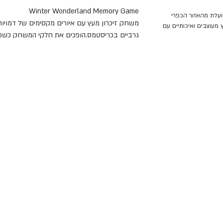
Winter Wonderland Memory Game
 המשפחתית Orange Tree Toys פועלת מהאזור הכפרי
משחק זיכרון מעץ עם איורים מקסימים של דמויות
ץ מעוצבים ואיכותיים עם
גרביים בכריסטמס.הופכים את חלקי המשחק כשפני
חלקים. אם הם תואמים, הוא לוקח את הזוג אליו.
כשפניהם מטה. מי יאסוף את מספר הזוגות הגדול 
המשחק ארוז בשקית בד מאוירת לשמירת החלקים
עשוי עץ מיערות מנוהלים, צבוע בצבעים בטו
אקולוגית.
החברה המשפחתית 
באנגליה, ומייצרת צעצועי עץ מעוצבים ואיכותיים 