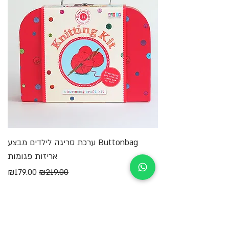
Buttonbag ערכת סריגה לילדים מבצע
מ
אריזות פגומות
מחיר רגיל
מחיר מבצע
₪179.00
₪219.00
הוספה לסל