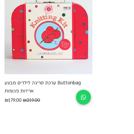
Buttonbag ערכת סריגה לילדים מבצע
מ
אריזות פגומות
מחיר רגיל
מחיר מבצע
₪179.00
₪219.00
הוספה לסל