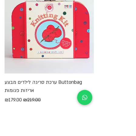
Buttonbag ערכת סריגה לילדים מבצע
מ
אריזות פגומות
מחיר רגיל
מחיר מבצע
₪179.00
₪219.00
הוספה לסל