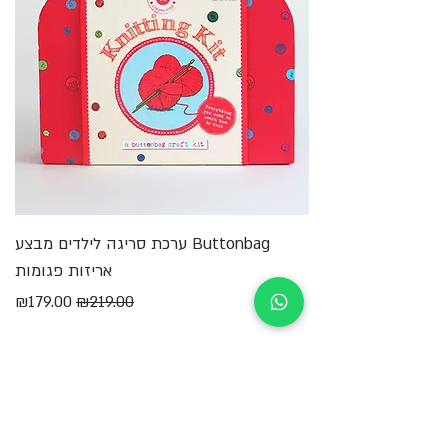
Buttonbag ערכת סריגה לילדים מבצע
מ
אריזות פגומות
מחיר רגיל
מחיר מבצע
₪179.00
₪219.00
הוספה לסל