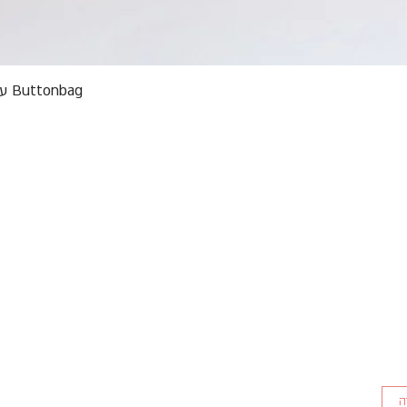
תצוגה מהירה
Buttonbag ערכת סריגה לילדים מבצע אריזות פגומות