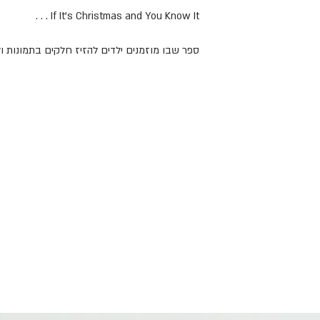
If It's Christmas and You Know It . . .
ספר שבו מוזמנים ילדים להזיז חלקים בתמונות ו
ולהכין מתנה. הכל על משקל השיר:
If You're Happy and You Know It...
Nosy Crow הוא בית הוצאה לאור בריטי שג
כאלטרנטיבה רעננה ואיכותית לספרי ילדים ויצירה.