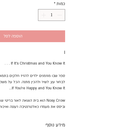
כמות
*
הוספה לסל
I
If It's Christmas and You Know It . . .
ספר שבו מוזמנים ילדים להזיז חלקים בתמונ
לבחור עץ, לשיר ולהכין מתנה. הכל על משק
If You're Happy and You Know It...
Nosy Crow הוא בית הוצאה לאור בריט
וביסס את מעמדו כאלטרנטיבה רעננה ואיכותית
מידע נוסף