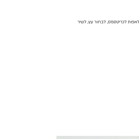
לאפות לכריטסמס, לבחור עץ, לשיר
דל במהירות, זכה בפרסים, וביסס את מעמדו