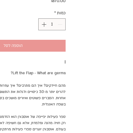
מחיר
₪70.00
כמות
*
הוספה לסל
I
Lift the Flap - What are germs?
מהם חיידקים? איך הם מתרבים? איך עוזרות 
להרים יותר מ-30 כיסויים ולגלות 
אחרות. הסברים פשוטים ואיורים מושכים בס
בשפה האנגלית.
ספר פעילות יפייפה של אוסבורן הוא הזדמנו
רק חויה מהנה ומלמדת, אלא גם חשיפה לאיכ
בעולם. אוסבורן יוצרים ספרי פעילות מרתקים, 