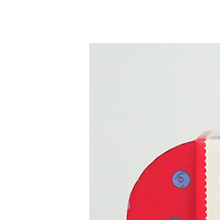
מרתקים, צבעוניים ומאויירים בהומור ובתשומת לב לפרטים. הספרים מאויירים על ידי 
קים לילדים חויה שיאהבו ויזכרו. 