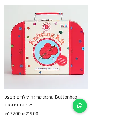
Buttonbag ערכת סריגה לילדים מבצע
מ
אריזות פגומות
מחיר רגיל
מחיר מבצע
₪179.00
₪219.00