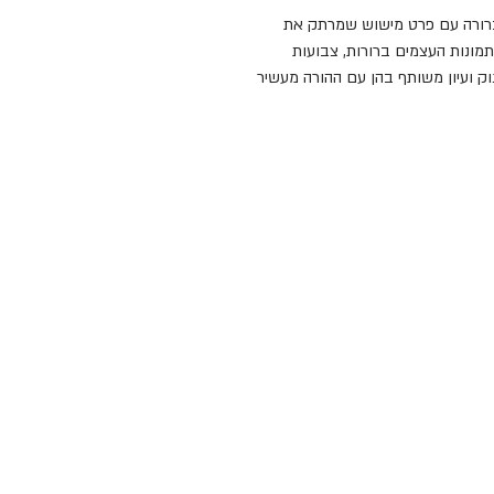
ספר מישוש ראשון לקטנטנים. בכל עמוד תמונה ברורה עם פרט מישוש שמרתק את 
התינוק, מספק גירוי תחושתי ומעודד קשר עין -יד. תמונות העצמים ברורות, צבועות 
בצבעי קונטרסט חזקים למשיכת תשומת לב התינוק ועיון משותף בהן עם ההורה מעשיר 
ספר פעילות יפייפה של אוסבורן הוא הזדמנות להעניק לילדים שלנו לא רק חויה מהנה 
ומלמדת, אלא גם חשיפה לאיכות ולעיצוב מהטובים בעולם. אוסבורן יוצרים ספרי פעילות 
מרתקים, צבעוניים ומאויירים בהומור ובתשומת לב לפרטים. הספרים מאויירים על ידי 
ים לילדים חויה שיאהבו ויזכרו.