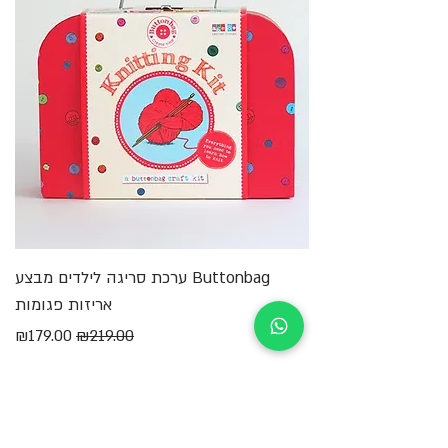
Buttonbag ערכת סריגה לילדים מבצע
מ
אריזות פגומות
מחיר רגיל
מחיר מבצע
₪179.00
₪219.00
הוספה לסל