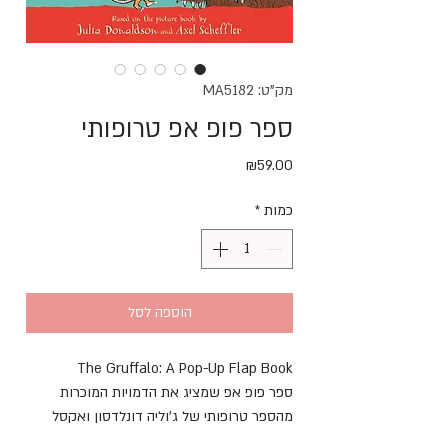
מק"ט: MA5182
ספר פופ אפ טרופותי
מחיר
₪59.00
כמות
*
הוספה לסל
The Gruffalo: A Pop-Up Flap Book
ספר פופ אפ שמציג את הדמויות המוכרות
מהספר טרופותי של ג'וליה דונלדסון ואקסל
שפלר. כל כפולת עמודים נפתחת לתמונה גדולה