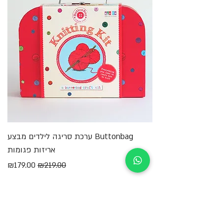
Buttonbag ערכת סריגה לילדים מבצע
מ
אריזות פגומות
מחיר רגיל
מחיר מבצע
₪179.00
₪219.00
הוספה לסל