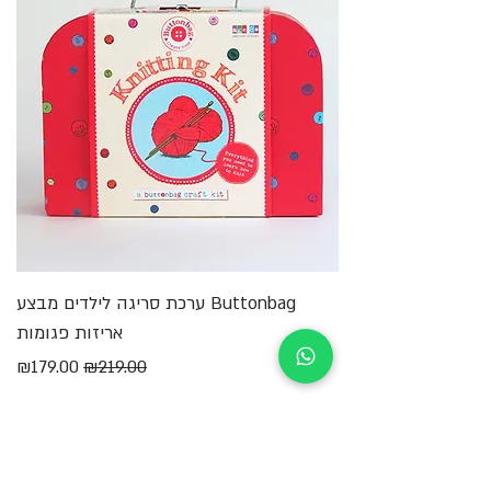
Buttonbag ערכת סריגה לילדים מבצע
מ
אריזות פגומות
מחיר רגיל
מחיר מבצע
₪179.00
₪219.00
הוספה לסל