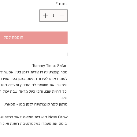
כמות
*
הוספה לסל
I
Tummy Time: Safari
ספר קונצרטינה דו צידית לזמן בטן. אפשר ל
לפתוח אותו לעידוד התינוק בזמן בטן. מצידה
שימשכו את תשומת לב התינוק ומצידה השני
וכל החיות שבו. והכי כיף: מראה שבה יכול ה
שלו.
סרטון ספר קונצרטינה לזמן בטן - ס
פארי
.
Nosy Crow הוא בית הוצאה לאור בריט
וביסס את מעמדו כאלטרנטיבה רעננה ואיכותית