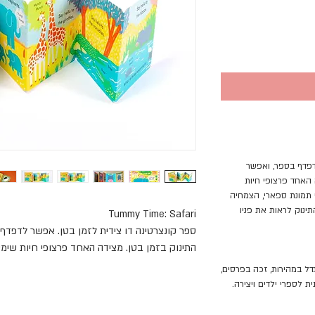
דפדף בספר, ואפשר
 האחד פרצופי חיות
 תמונת ספארי, הצמחיה
תינוק לראות את פניו
Tummy Time: Safari
ספר קונצרטינה דו צידית לזמן בטן. אפשר לדפדף
התינוק בזמן בטן. מצידה האחד פרצופי חיות שימ
השני תמונת ספארי, הצמחיה וכל החיות שבו. והכי 
י שגדל במהירות, זכה בפרסים,
פניו שלו.
 לספרי ילדים ויצירה.
סרטון ספר קונצרטינה לזמן בטן - ס
פארי
.