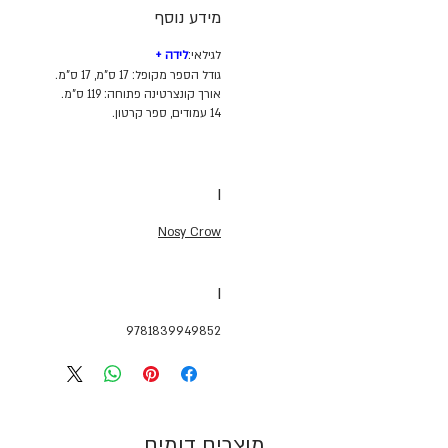
מידע נוסף
לגילאי:
לידה
+
גודל הספר מקופל: 17 ס"מ, 17 ס"מ.
אורך קונצרטינה פתוחה: 119 ס"מ.
14 עמודים, ספר קרטון.
I
Nosy Crow
I
9781839949852
מוצרים דומים