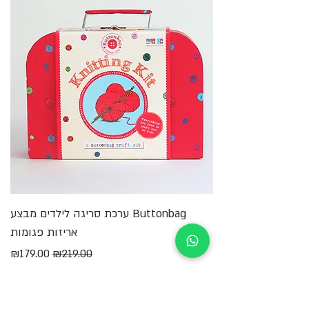
Buttonbag ערכת סריגה לילדים מבצע
מ
אריזות פגומות
מחיר רגיל
מחיר מבצע
₪179.00
₪219.00
הוספה לסל