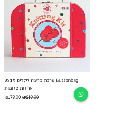
Buttonbag ערכת סריגה לילדים מבצע
מ
אריזות פגומות
מחיר רגיל
מחיר מבצע
₪179.00
₪219.00
הוספה לסל