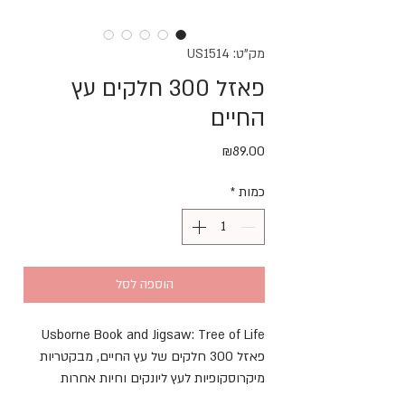
מק"ט: US1514
פאזל 300 חלקים עץ
החיים
מחיר
₪89.00
כמות
*
הוספה לסל
Usborne Book and Jigsaw: Tree of Life
פאזל 300 חלקים של עץ החיים, מבקטריות
מיקרוסקופיות לעץ ליונקים וחיות אחרות
וחוברת הסברים על צמחים ובעלי חיים, תאים