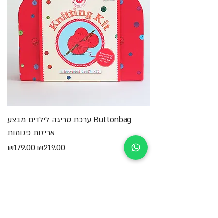
מעולה ומעניקים לילדים חויה שיאהבו ויזכרו.
Buttonbag ערכת סריגה לילדים מבצע
מ
אריזות פגומות
מחיר רגיל
מחיר מבצע
₪179.00
₪219.00
הוספה לסל