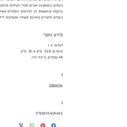
בעולם. באוסבורן יוצרים ספרי פעילות מרתקים
בהומור ובתשומת לב לפרטים. הספרים מאוייר
בעולם, מיוצרים באיכות מעולה ומעניקים לילד
מידע נוסף
לגילאי:
+
3
מימדים: 23.8
ס"מ, 30.4
ס"מ.
48 עמודים, כריכת רכה.
I
Usborne
I
9781835408483