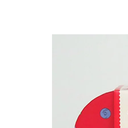
שומת לב לפרטים. הספרים מאויירים על
עניקים לילדים חויה שיאהבו ויזכרו.