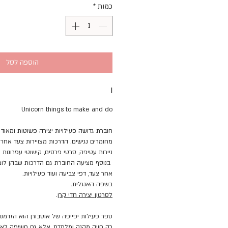
כמות
*
הוספה לסל
I
Unicorn things to make and do
חוברת גדושה פעילויות יצירה פשוטות ומאוד 
מחומרים נגישים. הדרכות מצויירות צעד אחר
ניירות עטיפה, סרטי פרסים, קישוטי עפרונות ו
בנוסף מציעה החוברת גם הדרכות שבהן לומד
אחר צעד, דפי צביעה ועוד פעילויות.
בשפה האנגלית.
לסרטון יצירה חדי קרן
.
ספר פעילות יפייפה של אוסבורן הוא הזדמנו
רק חויה מהנה ומלמדת, אלא גם חשיפה לאיכ