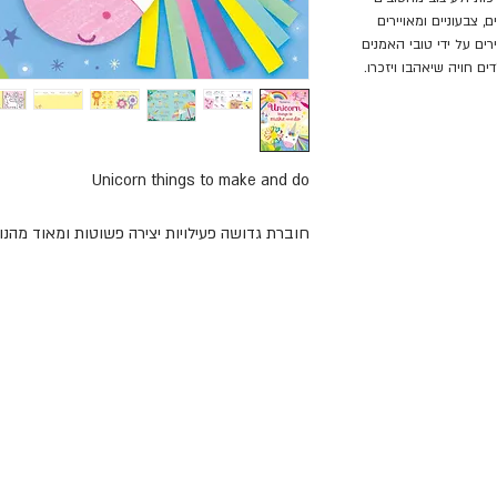
, צבעוניים ומאויירים
ים על ידי טובי האמנים
ים חויה שיאהבו ויזכרו.
Unicorn things to make and do
חוברת גדושה פעילויות יצירה פשוטות ומאוד מהנ
נגישים. הדרכות מצויירות צעד אחר צעד להכנת כרט
קישוטי עפרונות ועוד.
בנוסף מציעה החוברת גם הדרכות שבהן לומדים לצ
צביעה ועוד פעילויות.
בשפה האנגלית.
לסרטון יצירה חדי קרן
.
ספר פעילות יפייפה של אוסבורן הוא הזדמנות להענ
ומלמדת, אלא גם חשיפה לאיכות ולעיצוב מהטובים