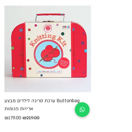
ומסקרנים.
Buttonbag ערכת סריגה לילדים מבצע
מ
אריזות פגומות
מחיר רגיל
מחיר מבצע
₪179.00
₪219.00