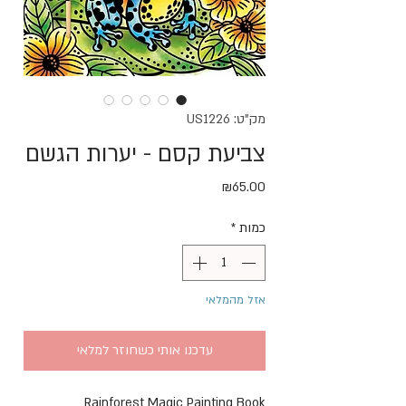
מק"ט: US1226
צביעת קסם - יערות הגשם
מחיר
₪65.00
כמות
*
אזל מהמלאי
עדכנו אותי כשחוזר למלאי
Rainforest Magic Painting Book