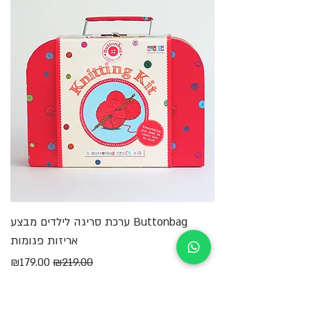
Buttonbag ערכת סריגה לילדים מבצע
מ
אריזות פגומות
מחיר רגיל
מחיר מבצע
₪179.00
₪219.00