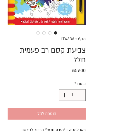
מק"ט: IT4836
צביעת קסם רב פעמית
חלל
מחיר
₪59.00
כמות
*
הוספה לסל
ראו למטה ב"מידע נוסף" קישור לסרטון. 
