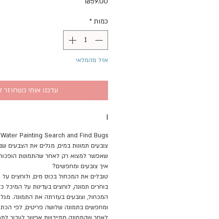
מחיר
₪59.00
כמות
*
אזל מהמלאי
עדכנו אותי כשחוזר ל
I
Water Painting Search and Find Bugs
צובעים תמונות במים, מגלים את הצבעים שבה
שאפשר למצוא רק לאחר שהתמונות הופכות ל
איך צובעים ומחפשים?
טובלים את המכחול בכוס מים, ולוחצים על
בוחרים תמונה, לוחצים בעדינות על המיכל 
המכחול, וצובעים בעזרתה את התמונה. מגלי
ומחפשים בתמונה שלושה פריטים, לפי הכתו