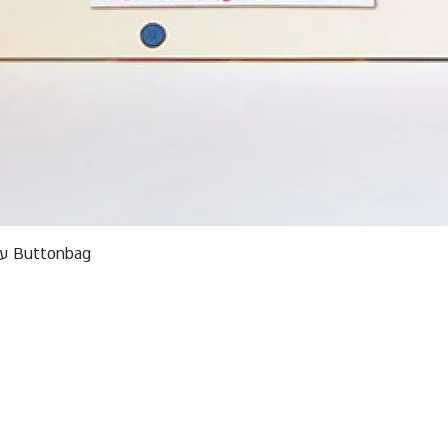
תצוגה מהירה
Buttonbag ערכת סריגה לילדים מבצע אריזות פגומות