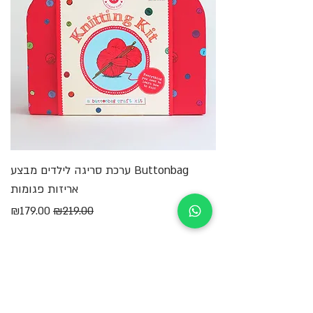
והתפתחות למהנים יותר מתמיד.
Buttonbag ערכת סריגה לילדים מבצע
מ
אריזות פגומות
מחיר רגיל
מחיר מבצע
₪179.00
₪219.00
הוספה לסל