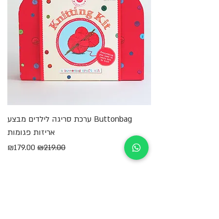
והתפתחות למהנים יותר מתמיד.
Buttonbag ערכת סריגה לילדים מבצע
מ
אריזות פגומות
מחיר רגיל
מחיר מבצע
₪179.00
₪219.00
הוספה לסל