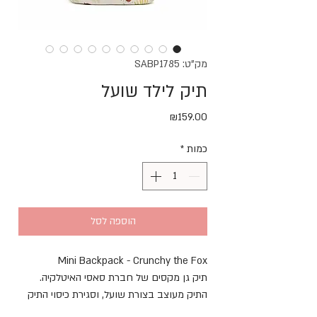
מק"ט: SABP1785
תיק לילד שועל
מחיר
₪159.00
כמות
*
הוספה לסל
Mini Backpack - Crunchy the Fox
תיק גן מקסים של חברת סאסי האיטלקיה.
התיק מעוצב בצורת שועל, וסגירת כיסוי התיק
מגלה את פניו ומשמחת ילדים. הוא עשוי מבד