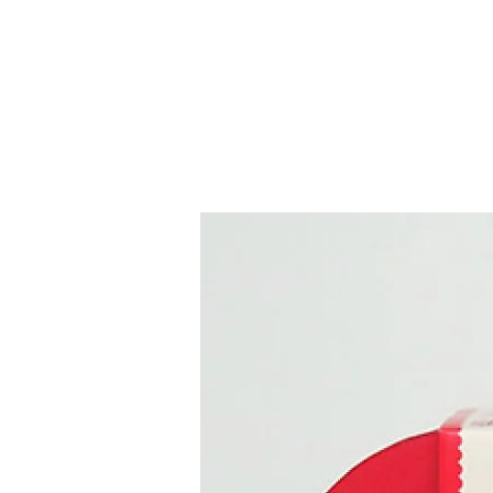
ב-36 דפי הפעילות צובעים לפי מספרים, מבוכים, קו נקודה, חיפוש מילים באנגלית, חפש 
ומצא, מצא את ההבדלים ועוד. בין הפעילויות גם הסברים על הכנת האביזרים שבגליונות 
Make Believe Ideas הבריטיים יוצרים ספרי פעילות יחודיים ומקוריים באיכות מעולה. כל 
ספר עוצב ותוכנן כך שימשוך את הילד לבטא ולפתח את היכולות היצירתיות והלימודיות 
ית.