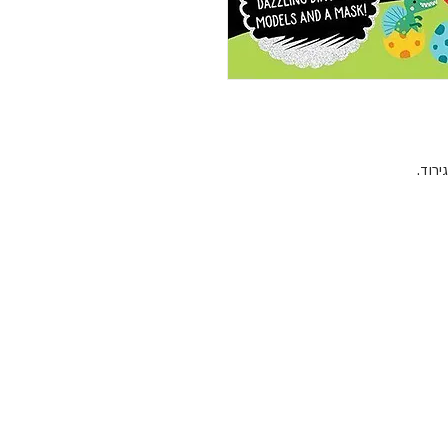
ירוד. 
ב-4 גליונות היצירה שבסוף החוברת מגרדים את המעטה השחור בהתאם לקווי המתאר 
המופיעים עליו כדי לחשוף את חלקים צבעוניים או כסופים, מנתקים את חלקי האביזרים 
זאור, כרטיס תלת מימדי. 