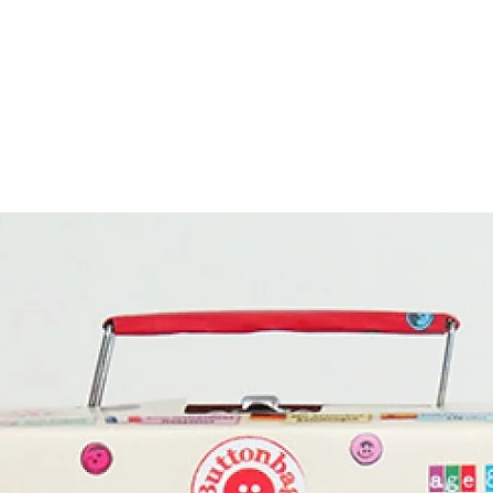
הגירוד. 

שלו, ובכל ספר מחשבה עיצובית או דידקטית מקור