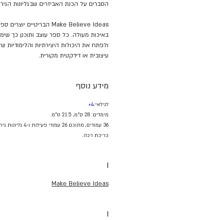
הסברים על הכנת האביזרים שבגליונות הגירוד
Make Believe Ideas הבריטיים 
באיכות מעולה. כל ספר עוצב ותוכנן כך שי
ולפתח את היכולות היצירתיות והלימודיות ש
עיצובית או דידקטית מקורית.
מידע נוסף
לגילאי:
4+
מימדים: 28 ס"מ, 21.5 ס"מ.
36 עמודים, מתוכם 26 עמודי פעילות ו-4 גליונות גירוד.
כריכת רכה.
I
Make Believe Ideas
I