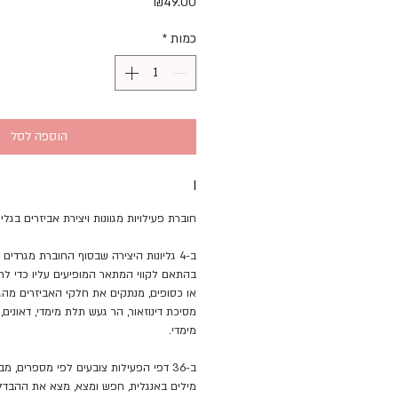
מחיר
₪49.00
כמות
*
הוספה לסל
I
חוברת פעילויות מגוונות ויצירת אביזרים בגליונ
ב-4 גליונות היצירה שבסוף החוברת מגרד
בהתאם לקווי המתאר המופיעים עליו כדי לח
או כסופים, מנתקים את חלקי האביזרים מהגלי
מסיכת דינוזאור, הר געש תלת מימדי, דאונים, 
מימדי.
ב-36 דפי הפעילות צובעים לפי מספרים, מב
מילים באנגלית, חפש ומצא, מצא את ההבדלים 