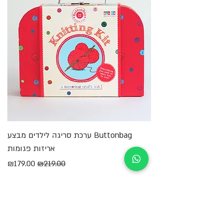
מבטאים את הכישרון וההנאה שבהם הם יוצרים.
Buttonbag ערכת סריגה לילדים מבצע
מ
אריזות פגומות
מחיר רגיל
מחיר מבצע
₪179.00
₪219.00
הוספה לסל