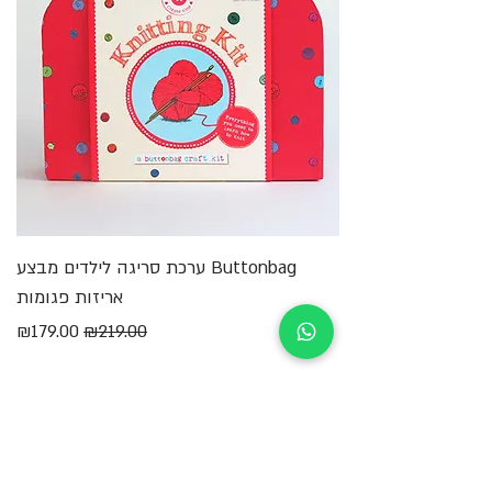
Buttonbag ערכת סריגה לילדים מבצע
מ
אריזות פגומות
מחיר רגיל
מחיר מבצע
₪179.00
₪219.00
הוספה לסל