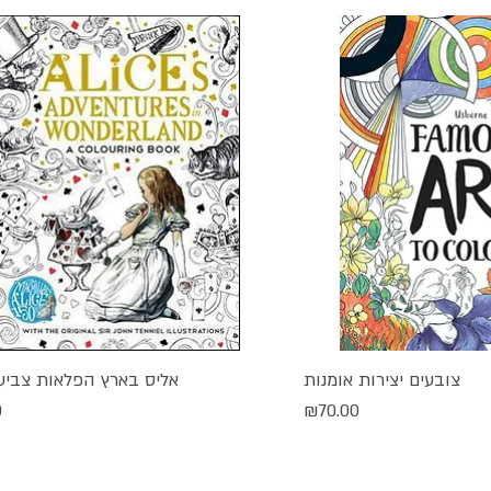
צובעים יצירות אומנות
אליס בארץ הפלאות צביע
גה מהירה
תצוגה מהירה
מחיר
מ
0
₪70.00