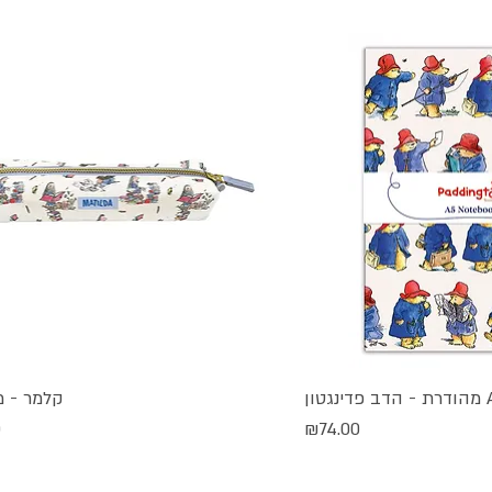
קלמר - מ
גה מהירה
תצוגה מהירה
מחיר
מ
0
₪74.00