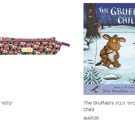
ספר משחק טרופותי הבת The Gruffalo's
קלמר 
גה מהירה
תצוגה מהירה
Child
מ
0
מחיר
₪49.00