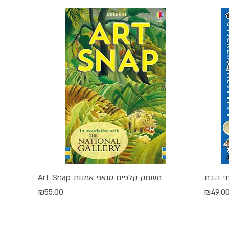
משחק קלפים סנאפ אמנות Art Snap
תצוגה מהירה
חיר
מחיר
₪55.00
₪49.0