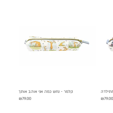
תילדה
קלמר - נחש כמה אני אוהב אותך
תצוגה מהירה
חיר
מחיר
₪79.00
₪79.0