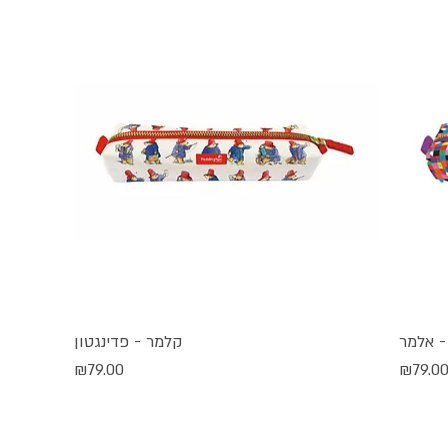
- אלמר
קלמר - פדינגטון
תצוגה מהירה
חיר
מחיר
₪79.00
₪79.0