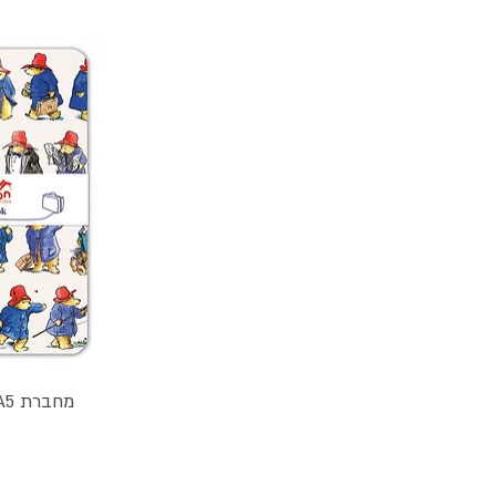
מחברת A5 מהודרת - הדב פדינגטון
תצו