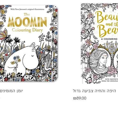
היפה והחיה צביעה גדול
יומן המומינים
גה מהירה
תצוגה מהירה
מחיר
מ
0
₪89.00