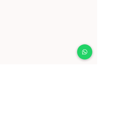
בית - Yeladimstore ילדים סטור
צרו קשר
משלוחים ואיסוף עצמי
מותגים
אודות
תקנון
החזרות וזיכויים
מדיניות פרטיות
הצהרת נגישות
© 2026 by YELADIMSTORE